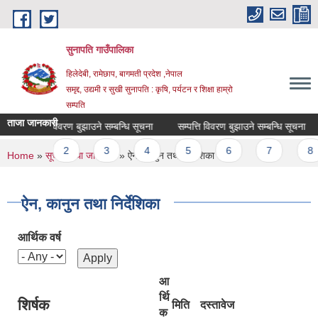
Skip to main content
सुनापति गाउँपालिका
हिलेदेबी, रामेछाप, बागमती प्रदेश ,नेपाल
समृद्द, उद्यमी र सुखी सुनापति : कृषि, पर्यटन र शिक्षा हाम्रो
सम्पति
ताजा जानकारी
सम्पत्ति विवरण बुझाउने सम्बन्धि सूचना
सम्पत्ति विवरण बुझाउने सम्बन्धि सूचना
Pages
1
2
3
4
5
6
7
8
You are here
Home
»
सूचना तथा जानकारी
» ऐन, कानुन तथा निर्देशिका
ऐन, कानुन तथा निर्देशिका
आर्थिक वर्ष
आ
र्थि
शिर्षक
मिति
दस्तावेज
क