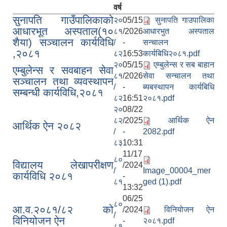
वर्ष
सुनापति गाउँपालिकाको
२०
05/15
सुनापति गाउपालिका
आधारभूत अस्पताल(१०
८१
/2026
आधारभुत अस्पताल
शैया) सञ्‍चालन कार्यविधि
/
-
सन्चालन
,२०८१
८२
16:53
कार्यबिधि२०८१.pdf
२०
05/15
एम्बुलेन्स र सब बाहान
एम्बुलेन्स र सवबाहन सेवा
८१
/2026
सेवा सन्चालन तथा
सञ्‍चालन तथा व्यवस्थापन
/
-
ब्यबस्थापन कार्यबिधि
सम्बन्धी कार्यविधि,२०८१
८२
16:51
२०८१.pdf
२०
08/22
८२
/2025
आर्थिक ऐन
आर्थिक ऐन २०८२
/
-
2082.pdf
८३
10:31
11/17
८०
विद्यालय लेखापरीक्षण
/2024
/
Image_00004_mer
कार्यविधि २०८१
-
८१
ged (1).pdf
13:32
06/25
८०
आ.व.२०८१/८२ को
/2024
विनियोजन ऐन
/
विनियोजन ऐन
-
२०८१.pdf
८१