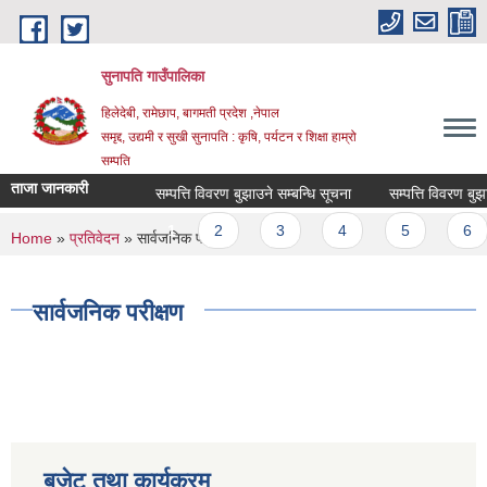
Skip to main content
सुनापति गाउँपालिका
हिलेदेबी, रामेछाप, बागमती प्रदेश ,नेपाल
समृद्द, उद्यमी र सुखी सुनापति : कृषि, पर्यटन र शिक्षा हाम्रो
सम्पति
ताजा जानकारी
सम्पत्ति विवरण बुझाउने सम्बन्धि सूचना
सम्पत्ति विवरण बुझाउन
Pages
1
2
3
4
5
6
You are here
Home
»
प्रतिवेदन
» सार्वजनिक परीक्षण
सार्वजनिक परीक्षण
बजेट तथा कार्यक्रम