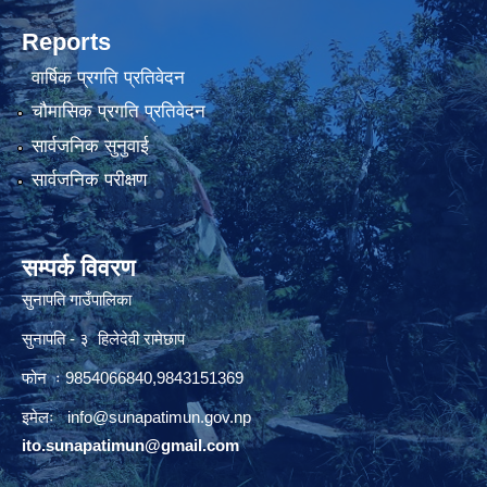
Reports
वार्षिक प्रगति प्रतिवेदन
चौमासिक प्रगति प्रतिवेदन
सार्वजनिक सुनुवाई
सार्वजनिक परीक्षण
सम्पर्क विवरण
सुनापति गाउँपालिका
सुनापति - ३ हिलेदेवी रामेछाप
फोन ः 9854066840,9843151369
इमेलः i
nfo@sunapatimun.gov.np
ito.sunapatimun@gmail.com