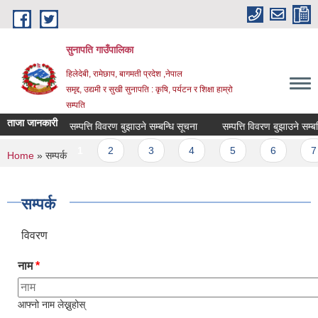
Skip to main content
सुनापति गाउँपालिका
हिलेदेबी, रामेछाप, बागमती प्रदेश ,नेपाल
समृद्द, उद्यमी र सुखी सुनापति : कृषि, पर्यटन र शिक्षा हाम्रो
सम्पति
ताजा जानकारी
सम्पत्ति विवरण बुझाउने सम्बन्धि सूचना
सम्पत्ति विवरण बुझाउने सम्बन्धि
Pages
1
2
3
4
5
6
7
You are here
Home
» सम्पर्क
सम्पर्क
विवरण
नाम
*
आफ्नो नाम लेख्नुहोस्