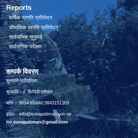
Reports
वार्षिक प्रगति प्रतिवेदन
चौमासिक प्रगति प्रतिवेदन
सार्वजनिक सुनुवाई
सार्वजनिक परीक्षण
सम्पर्क विवरण
सुनापति गाउँपालिका
सुनापति - ३ हिलेदेवी रामेछाप
फोन ः 9854066840,9843151369
इमेलः i
nfo@sunapatimun.gov.np
ito.sunapatimun@gmail.com