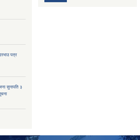
 दरभाउ पत्र
जना सुनापति ३
सूचना