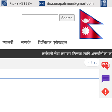
९८५४०४३८४०
ito.sunapatimun@gmail.com
Search form
Search
ग्यालरी
सम्पर्क
डिजिटल प्रोफाइल
कर्मचारी सेवा करारमा लिनका लागि अन्तर्वार्ताको कार्य
Pages
« first
‹ prev