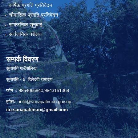
वार्षिक प्रगति प्रतिवेदन
चौमासिक प्रगति प्रतिवेदन
सार्वजनिक सुनुवाई
सार्वजनिक परीक्षण
सम्पर्क विवरण
सुनापति गाउँपालिका
सुनापति - ३ हिलेदेवी रामेछाप
फोन ः 9854066840,9843151369
इमेलः i
nfo@sunapatimun.gov.np
ito.sunapatimun@gmail.com