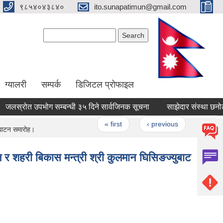
९८५४०४३८४०
ito.sunapatimun@gmail.com
Search form
Search
ग्यालरी
सम्पर्क
डिजिटल प्रोफाइल
जलस्रोत उपभोग सम्बन्धी ३५ दिने सार्वजिनक सूचना
साझेदार संस्था छनोट त
Pages
« first
‹ previous
…
2
‍घाटन समारोह।
र शहरी बिकास मन्त्री श्री कुलमान घिसिङज्युबाट