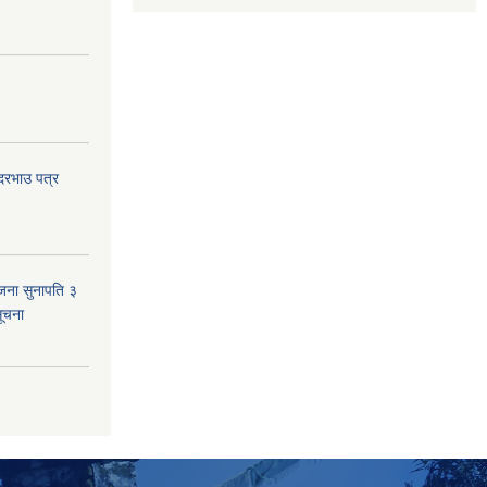
 दरभाउ पत्र
जना सुनापति ३
सूचना