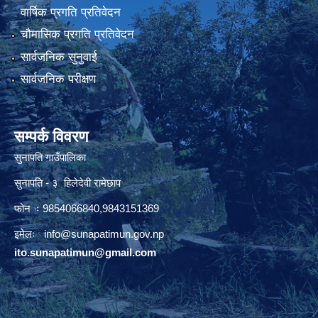
वार्षिक प्रगति प्रतिवेदन
चौमासिक प्रगति प्रतिवेदन
सार्वजनिक सुनुवाई
सार्वजनिक परीक्षण
सम्पर्क विवरण
सुनापति गाउँपालिका
सुनापति - ३ हिलेदेवी रामेछाप
फोन ः 9854066840,9843151369
इमेलः i
nfo@sunapatimun.gov.np
ito.sunapatimun@gmail.com