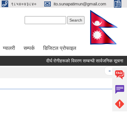
९८५४०४३८४०
ito.sunapatimun@gmail.com
Search form
Search
ग्यालरी
सम्पर्क
डिजिटल प्रोफाइल
दीर्घ रोगीहरूको विवरण सम्बन्धी सार्वजनिक सूचना
Pages
« first